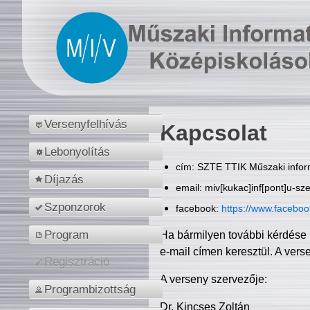
Versenyfelhívás
Kapcsolat
Lebonyolítás
cím: SZTE TTIK Műszaki inform
Díjazás
email: miv[kukac]inf[pont]u-sz
Szponzorok
facebook:
https://www.facebo
Program
Ha bármilyen további kérdése 
e-mail címen keresztül. A vers
Regisztráció
A verseny szervezője:
Programbizottság
Dr. Kincses Zoltán