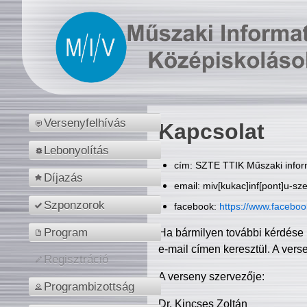
Versenyfelhívás
Kapcsolat
Lebonyolítás
cím: SZTE TTIK Műszaki inform
Díjazás
email: miv[kukac]inf[pont]u-sz
Szponzorok
facebook:
https://www.facebo
Program
Ha bármilyen további kérdése 
e-mail címen keresztül. A vers
Regisztráció
A verseny szervezője:
Programbizottság
Dr. Kincses Zoltán