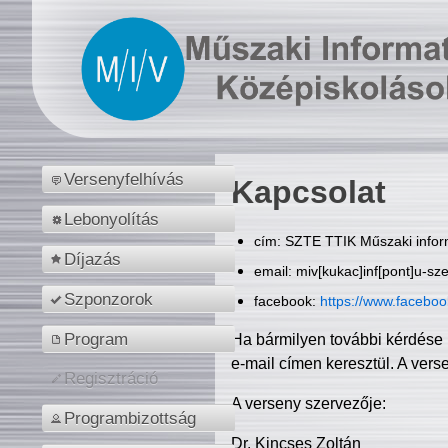
Versenyfelhívás
Kapcsolat
Lebonyolítás
cím: SZTE TTIK Műszaki inform
Díjazás
email: miv[kukac]inf[pont]u-sz
Szponzorok
facebook:
https://www.facebo
Program
Ha bármilyen további kérdése 
e-mail címen keresztül. A vers
Regisztráció
A verseny szervezője:
Programbizottság
Dr. Kincses Zoltán