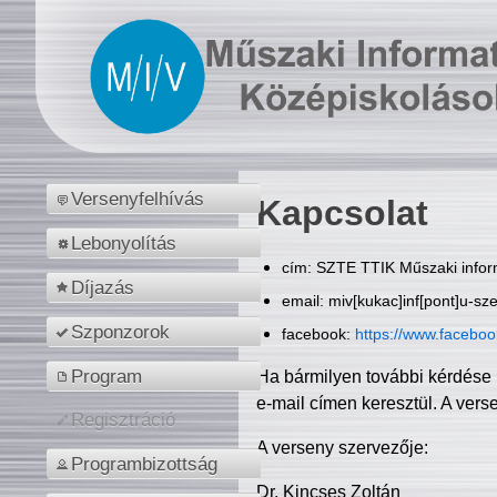
Versenyfelhívás
Kapcsolat
Lebonyolítás
cím: SZTE TTIK Műszaki inform
Díjazás
email: miv[kukac]inf[pont]u-sz
Szponzorok
facebook:
https://www.facebo
Program
Ha bármilyen további kérdése 
e-mail címen keresztül. A vers
Regisztráció
A verseny szervezője:
Programbizottság
Dr. Kincses Zoltán