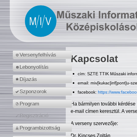
Versenyfelhívás
Kapcsolat
Lebonyolítás
cím: SZTE TTIK Műszaki inform
Díjazás
email: miv[kukac]inf[pont]u-sz
Szponzorok
facebook:
https://www.facebo
Program
Ha bármilyen további kérdése 
e-mail címen keresztül. A vers
Regisztráció
A verseny szervezője:
Programbizottság
Dr. Kincses Zoltán