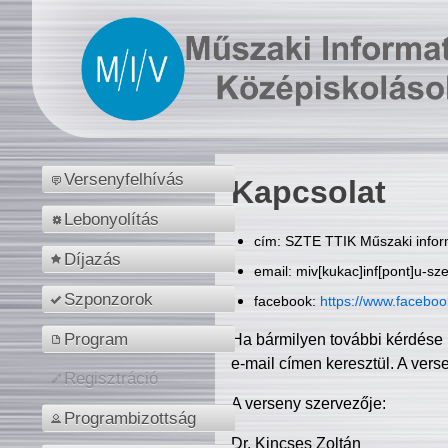
Versenyfelhívás
Kapcsolat
Lebonyolítás
cím: SZTE TTIK Műszaki inform
Díjazás
email: miv[kukac]inf[pont]u-sz
Szponzorok
facebook:
https://www.facebo
Program
Ha bármilyen további kérdése 
e-mail címen keresztül. A vers
Regisztráció
A verseny szervezője:
Programbizottság
Dr. Kincses Zoltán