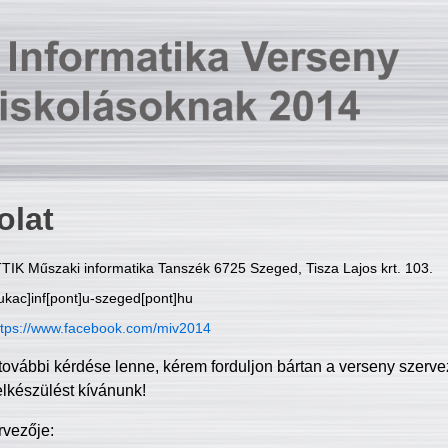
olat
TIK Műszaki informatika Tanszék 6725 Szeged, Tisza Lajos krt. 103.
ukac]inf[pont]u-szeged[pont]hu
ttps://www.facebook.com/miv2014
további kérdése lenne, kérem forduljon bártan a verseny szerve
elkészülést kívánunk!
rvezője: