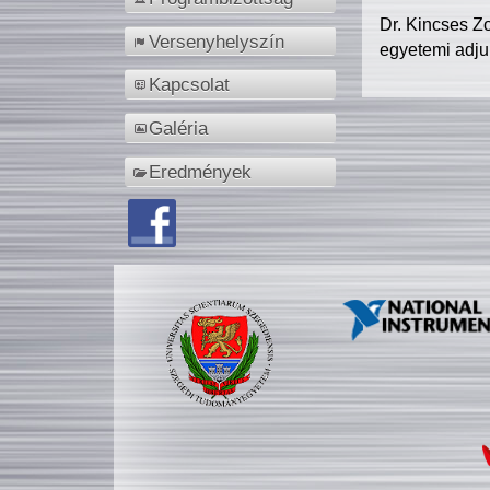
Dr. Kincses Z
Versenyhelyszín
egyetemi adju
Kapcsolat
Galéria
Eredmények