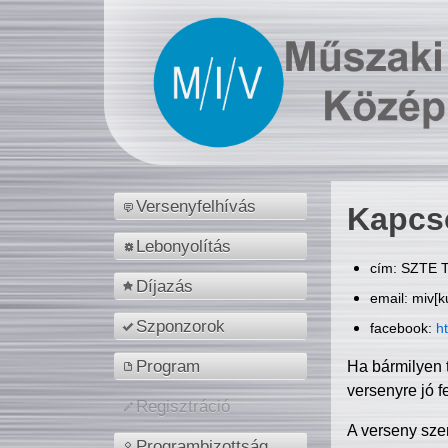
Versenyfelhívás
Kapcs
Lebonyolítás
cím: SZTE T
Díjazás
email: miv[k
Szponzorok
facebook:
h
Program
Ha bármilyen 
versenyre jó f
Regisztráció
A verseny sze
Programbizottság