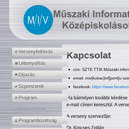
Versenyfelhívás
Kapcsolat
Lebonyolítás
cím: SZTE TTIK Műszaki inform
Díjazás
email: miv[kukac]inf[pont]u-sz
Szponzorok
facebook:
https://www.facebo
Program
Ha bármilyen további kérdése 
e-mail címen keresztül. A vers
Regisztráció
A verseny szervezője:
Programbizottság
Dr. Kincses Zoltán