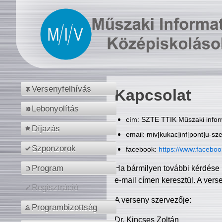
Versenyfelhívás
Kapcsolat
Lebonyolítás
cím: SZTE TTIK Műszaki inform
Díjazás
email: miv[kukac]inf[pont]u-sz
Szponzorok
facebook:
https://www.facebo
Program
Ha bármilyen további kérdése 
e-mail címen keresztül. A vers
Regisztráció
A verseny szervezője:
Programbizottság
Dr. Kincses Zoltán