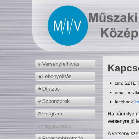
Versenyfelhívás
Kapcs
Lebonyolítás
cím: SZTE T
Díjazás
email: miv[k
Szponzorok
facebook:
h
Program
Ha bármilyen 
versenyre jó f
Regisztráció
A verseny sze
Programbizottság