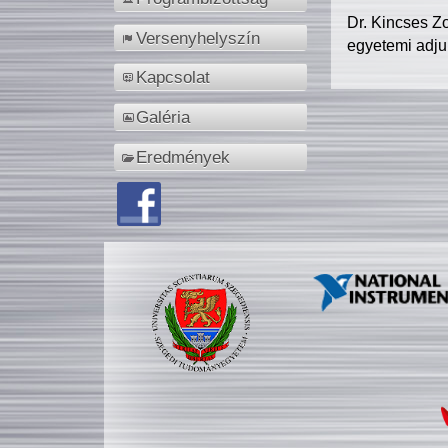
Dr. Kincses Z
Versenyhelyszín
egyetemi adju
Kapcsolat
Galéria
Eredmények