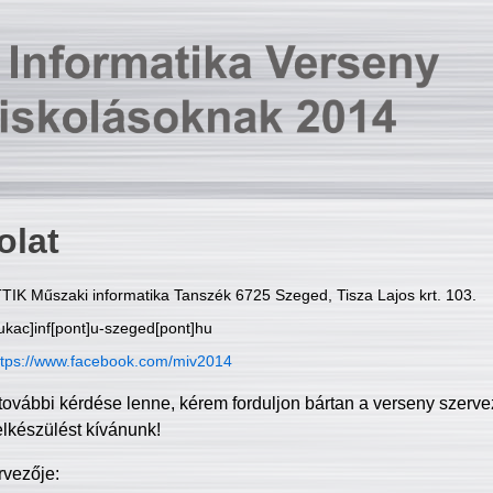
olat
TIK Műszaki informatika Tanszék 6725 Szeged, Tisza Lajos krt. 103.
ukac]inf[pont]u-szeged[pont]hu
ttps://www.facebook.com/miv2014
további kérdése lenne, kérem forduljon bártan a verseny szerve
elkészülést kívánunk!
rvezője: