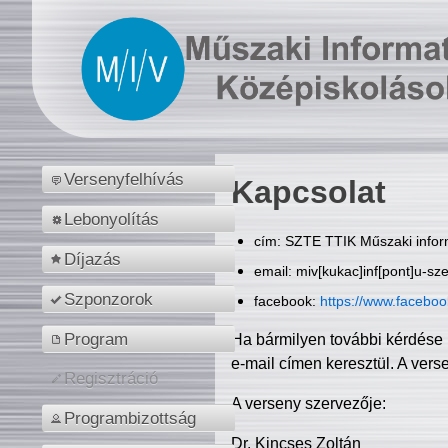
Versenyfelhívás
Kapcsolat
Lebonyolítás
cím: SZTE TTIK Műszaki inform
Díjazás
email: miv[kukac]inf[pont]u-sz
Szponzorok
facebook:
https://www.facebo
Program
Ha bármilyen további kérdése 
e-mail címen keresztül. A vers
Regisztráció
A verseny szervezője:
Programbizottság
Dr. Kincses Zoltán