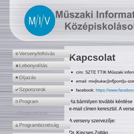
Versenyfelhívás
Kapcsolat
Lebonyolítás
cím: SZTE TTIK Műszaki inform
Díjazás
email: miv[kukac]inf[pont]u-sz
Szponzorok
facebook:
https://www.facebo
Program
Ha bármilyen további kérdése 
e-mail címen keresztül. A vers
Regisztráció
A verseny szervezője:
Programbizottság
Dr. Kincses Zoltán