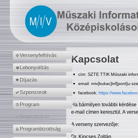
Versenyfelhívás
Kapcsolat
Lebonyolítás
cím: SZTE TTIK Műszaki inform
Díjazás
email: miv[kukac]inf[pont]u-sz
Szponzorok
facebook:
https://www.facebo
Program
Ha bármilyen további kérdése 
e-mail címen keresztül. A vers
Regisztráció
A verseny szervezője:
Programbizottság
Dr. Kincses Zoltán