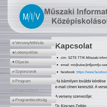
Versenyfelhívás
Kapcsolat
Lebonyolítás
cím: SZTE TTIK Műszaki inform
Díjazás
email: miv[kukac]inf[pont]u-sz
Szponzorok
facebook:
https://www.facebo
Program
Ha bármilyen további kérdése 
e-mail címen keresztül. A vers
Regisztráció
A verseny szervezője:
Programbizottság
Dr. Kincses Zoltán