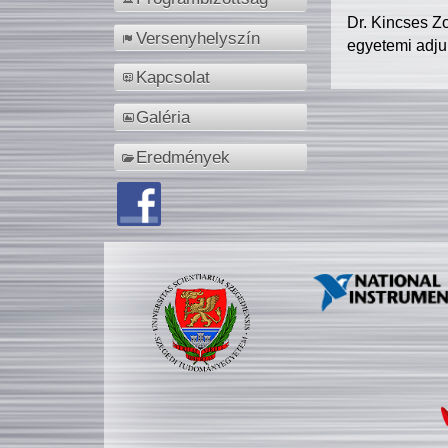
Dr. Kincses Z
Versenyhelyszín
egyetemi adju
Kapcsolat
Galéria
Eredmények