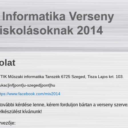
olat
TIK Műszaki informatika Tanszék 6725 Szeged, Tisza Lajos krt. 103.
ukac]inf[pont]u-szeged[pont]hu
ttps://www.facebook.com/miv2014
további kérdése lenne, kérem forduljon bártan a verseny szerve
elkészülést kívánunk!
rvezője: