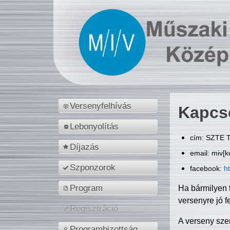
Versenyfelhívás
Kapcs
Lebonyolítás
cím: SZTE T
Díjazás
email: miv[k
Szponzorok
facebook:
h
Program
Ha bármilyen 
versenyre jó f
Regisztráció
A verseny sze
Programbizottság