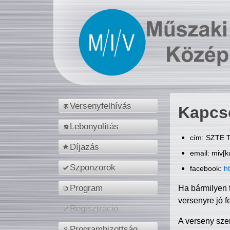
Versenyfelhívás
Kapcs
Lebonyolítás
cím: SZTE T
Díjazás
email: miv[k
Szponzorok
facebook:
h
Program
Ha bármilyen 
versenyre jó f
Regisztráció
A verseny sze
Programbizottság