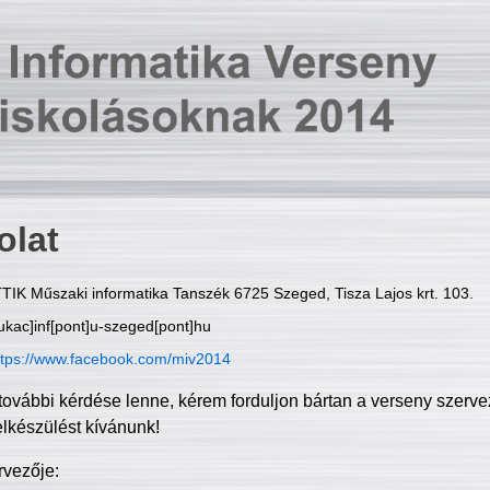
olat
TIK Műszaki informatika Tanszék 6725 Szeged, Tisza Lajos krt. 103.
ukac]inf[pont]u-szeged[pont]hu
ttps://www.facebook.com/miv2014
további kérdése lenne, kérem forduljon bártan a verseny szerve
elkészülést kívánunk!
rvezője: