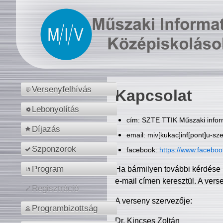
Versenyfelhívás
Kapcsolat
Lebonyolítás
cím: SZTE TTIK Műszaki inform
Díjazás
email: miv[kukac]inf[pont]u-sz
Szponzorok
facebook:
https://www.facebo
Program
Ha bármilyen további kérdése 
e-mail címen keresztül. A vers
Regisztráció
A verseny szervezője:
Programbizottság
Dr. Kincses Zoltán