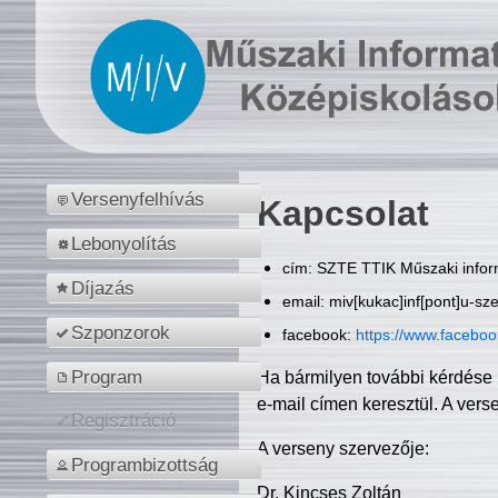
Versenyfelhívás
Kapcsolat
Lebonyolítás
cím: SZTE TTIK Műszaki inform
Díjazás
email: miv[kukac]inf[pont]u-sz
Szponzorok
facebook:
https://www.facebo
Program
Ha bármilyen további kérdése 
e-mail címen keresztül. A vers
Regisztráció
A verseny szervezője:
Programbizottság
Dr. Kincses Zoltán