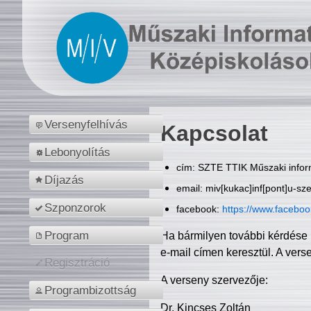
Versenyfelhívás
Kapcsolat
Lebonyolítás
cím: SZTE TTIK Műszaki inform
Díjazás
email: miv[kukac]inf[pont]u-sz
Szponzorok
facebook:
https://www.facebo
Program
Ha bármilyen további kérdése 
e-mail címen keresztül. A vers
Regisztráció
A verseny szervezője:
Programbizottság
Dr. Kincses Zoltán