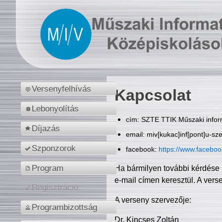
Versenyfelhívás
Kapcsolat
Lebonyolítás
cím: SZTE TTIK Műszaki inform
Díjazás
email: miv[kukac]inf[pont]u-sz
Szponzorok
facebook:
https://www.facebo
Program
Ha bármilyen további kérdése 
e-mail címen keresztül. A vers
Regisztráció
A verseny szervezője:
Programbizottság
Dr. Kincses Zoltán