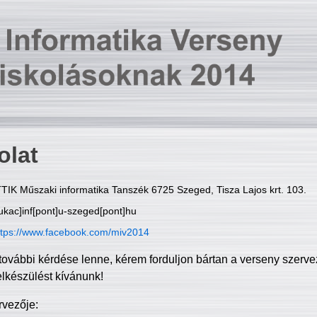
olat
TIK Műszaki informatika Tanszék 6725 Szeged, Tisza Lajos krt. 103.
ukac]inf[pont]u-szeged[pont]hu
ttps://www.facebook.com/miv2014
további kérdése lenne, kérem forduljon bártan a verseny szerve
elkészülést kívánunk!
rvezője: