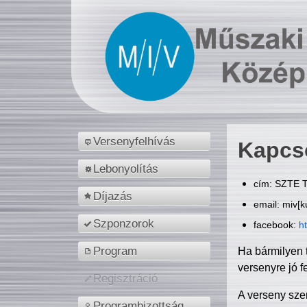
Versenyfelhívás
Kapcs
Lebonyolítás
cím: SZTE T
Díjazás
email: miv[k
Szponzorok
facebook:
h
Program
Ha bármilyen 
versenyre jó f
Regisztráció
A verseny sze
Programbizottság