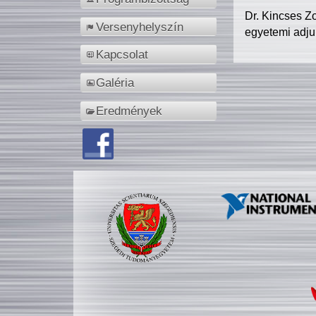
Dr. Kincses Z
Versenyhelyszín
egyetemi adju
Kapcsolat
Galéria
Eredmények