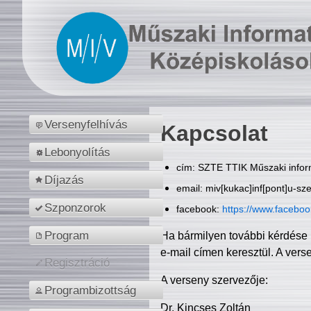
Versenyfelhívás
Kapcsolat
Lebonyolítás
cím: SZTE TTIK Műszaki inform
Díjazás
email: miv[kukac]inf[pont]u-sz
Szponzorok
facebook:
https://www.facebo
Program
Ha bármilyen további kérdése 
e-mail címen keresztül. A vers
Regisztráció
A verseny szervezője:
Programbizottság
Dr. Kincses Zoltán