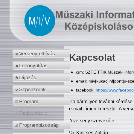
Versenyfelhívás
Kapcsolat
Lebonyolítás
cím: SZTE TTIK Műszaki inform
Díjazás
email: miv[kukac]inf[pont]u-sz
Szponzorok
facebook:
https://www.facebo
Program
Ha bármilyen további kérdése 
e-mail címen keresztül. A vers
Regisztráció
A verseny szervezője:
Programbizottság
Dr. Kincses Zoltán