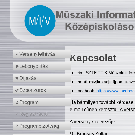
Versenyfelhívás
Kapcsolat
Lebonyolítás
cím: SZTE TTIK Műszaki inform
Díjazás
email: miv[kukac]inf[pont]u-sz
Szponzorok
facebook:
https://www.facebo
Program
Ha bármilyen további kérdése 
e-mail címen keresztül. A vers
Regisztráció
A verseny szervezője:
Programbizottság
Dr. Kincses Zoltán