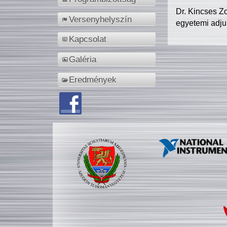
Dr. Kincses Z
Versenyhelyszín
egyetemi adju
Kapcsolat
Galéria
Eredmények