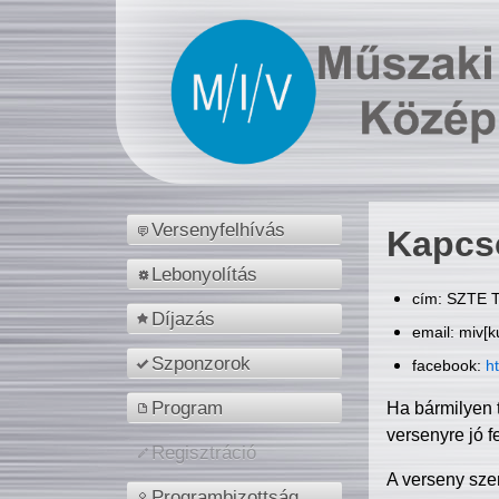
Versenyfelhívás
Kapcs
Lebonyolítás
cím: SZTE T
Díjazás
email: miv[k
Szponzorok
facebook:
h
Program
Ha bármilyen 
versenyre jó f
Regisztráció
A verseny sze
Programbizottság