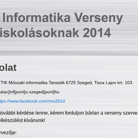
olat
TIK Műszaki informatika Tanszék 6725 Szeged, Tisza Lajos krt. 103.
ukac]inf[pont]u-szeged[pont]hu
ttps://www.facebook.com/miv2014
további kérdése lenne, kérem forduljon bártan a verseny szerve
elkészülést kívánunk!
rvezője: