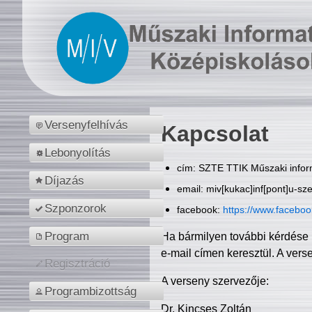
Versenyfelhívás
Kapcsolat
Lebonyolítás
cím: SZTE TTIK Műszaki inform
Díjazás
email: miv[kukac]inf[pont]u-sz
Szponzorok
facebook:
https://www.facebo
Program
Ha bármilyen további kérdése 
e-mail címen keresztül. A vers
Regisztráció
A verseny szervezője:
Programbizottság
Dr. Kincses Zoltán