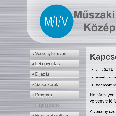
Versenyfelhívás
Kapcs
Lebonyolítás
cím: SZTE T
Díjazás
email: miv[k
Szponzorok
facebook:
h
Program
Ha bármilyen 
versenyre jó f
Regisztráció
A verseny sze
Programbizottság