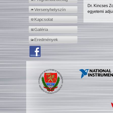
Dr. Kincses Z
Versenyhelyszín
egyetemi adju
Kapcsolat
Galéria
Eredmények