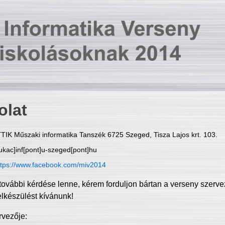
olat
TIK Műszaki informatika Tanszék 6725 Szeged, Tisza Lajos krt. 103.
ukac]inf[pont]u-szeged[pont]hu
ttps://www.facebook.com/miv2014
további kérdése lenne, kérem forduljon bártan a verseny szerve
elkészülést kívánunk!
rvezője: