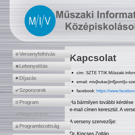
Versenyfelhívás
Kapcsolat
Lebonyolítás
cím: SZTE TTIK Műszaki inform
Díjazás
email: miv[kukac]inf[pont]u-sz
Szponzorok
facebook:
https://www.facebo
Program
Ha bármilyen további kérdése 
e-mail címen keresztül. A vers
Regisztráció
A verseny szervezője:
Programbizottság
Dr. Kincses Zoltán