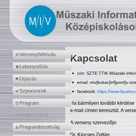
Versenyfelhívás
Kapcsolat
Lebonyolítás
cím: SZTE TTIK Műszaki inform
Díjazás
email: miv[kukac]inf[pont]u-sz
Szponzorok
facebook:
https://www.facebo
Program
Ha bármilyen további kérdése 
e-mail címen keresztül. A vers
Regisztráció
A verseny szervezője:
Programbizottság
Dr. Kincses Zoltán