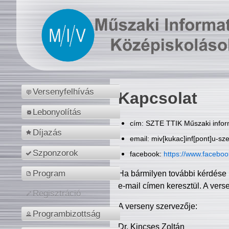
Versenyfelhívás
Kapcsolat
Lebonyolítás
cím: SZTE TTIK Műszaki inform
Díjazás
email: miv[kukac]inf[pont]u-sz
Szponzorok
facebook:
https://www.facebo
Program
Ha bármilyen további kérdése 
e-mail címen keresztül. A vers
Regisztráció
A verseny szervezője:
Programbizottság
Dr. Kincses Zoltán