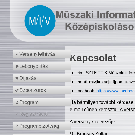
Versenyfelhívás
Kapcsolat
Lebonyolítás
cím: SZTE TTIK Műszaki inform
Díjazás
email: miv[kukac]inf[pont]u-sz
Szponzorok
facebook:
https://www.facebo
Program
Ha bármilyen további kérdése 
e-mail címen keresztül. A vers
Regisztráció
A verseny szervezője:
Programbizottság
Dr. Kincses Zoltán