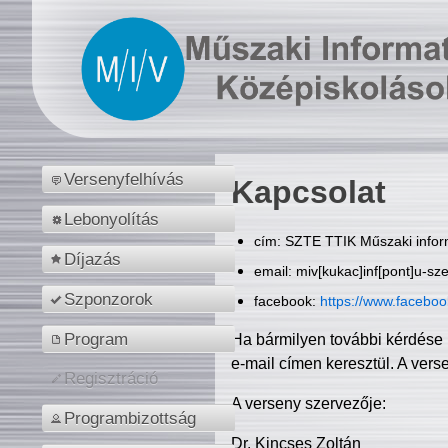
Versenyfelhívás
Kapcsolat
Lebonyolítás
cím: SZTE TTIK Műszaki inform
Díjazás
email: miv[kukac]inf[pont]u-sz
Szponzorok
facebook:
https://www.facebo
Program
Ha bármilyen további kérdése 
e-mail címen keresztül. A vers
Regisztráció
A verseny szervezője:
Programbizottság
Dr. Kincses Zoltán