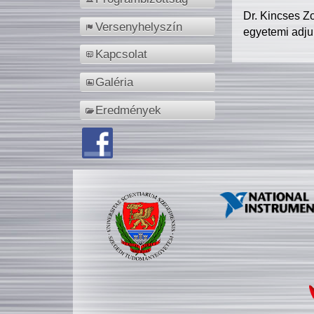
Dr. Kincses Z
Versenyhelyszín
egyetemi adju
Kapcsolat
Galéria
Eredmények