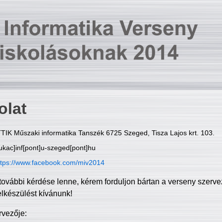
olat
TIK Műszaki informatika Tanszék 6725 Szeged, Tisza Lajos krt. 103.
ukac]inf[pont]u-szeged[pont]hu
ttps://www.facebook.com/miv2014
további kérdése lenne, kérem forduljon bártan a verseny szerve
elkészülést kívánunk!
rvezője: