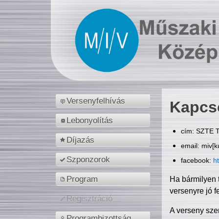
Versenyfelhívás
Kapcs
Lebonyolítás
cím: SZTE T
Díjazás
email: miv[k
Szponzorok
facebook:
h
Program
Ha bármilyen 
versenyre jó f
Regisztráció
A verseny sze
Programbizottság