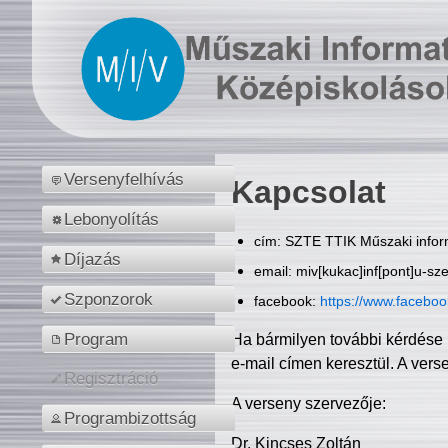
Versenyfelhívás
Kapcsolat
Lebonyolítás
cím: SZTE TTIK Műszaki inform
Díjazás
email: miv[kukac]inf[pont]u-sz
Szponzorok
facebook:
https://www.facebo
Program
Ha bármilyen további kérdése 
e-mail címen keresztül. A vers
Regisztráció
A verseny szervezője:
Programbizottság
Dr. Kincses Zoltán