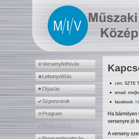
Versenyfelhívás
Kapcs
Lebonyolítás
cím: SZTE T
Díjazás
email: miv[k
Szponzorok
facebook:
h
Program
Ha bármilyen 
versenyre jó f
Regisztráció
A verseny sze
Programbizottság