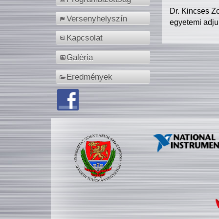
Dr. Kincses Z
Versenyhelyszín
egyetemi adju
Kapcsolat
Galéria
Eredmények