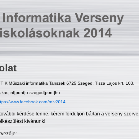
olat
TIK Műszaki informatika Tanszék 6725 Szeged, Tisza Lajos krt. 103.
ukac]inf[pont]u-szeged[pont]hu
ttps://www.facebook.com/miv2014
további kérdése lenne, kérem forduljon bártan a verseny szerve
elkészülést kívánunk!
rvezője: