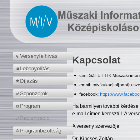
Versenyfelhívás
Kapcsolat
Lebonyolítás
cím: SZTE TTIK Műszaki inform
Díjazás
email: miv[kukac]inf[pont]u-sz
Szponzorok
facebook:
https://www.facebo
Program
Ha bármilyen további kérdése 
e-mail címen keresztül. A vers
Regisztráció
A verseny szervezője:
Programbizottság
Dr. Kincses Zoltán