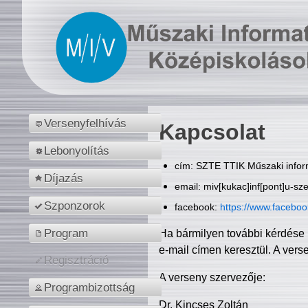
Versenyfelhívás
Kapcsolat
Lebonyolítás
cím: SZTE TTIK Műszaki inform
Díjazás
email: miv[kukac]inf[pont]u-sz
Szponzorok
facebook:
https://www.facebo
Program
Ha bármilyen további kérdése 
e-mail címen keresztül. A vers
Regisztráció
A verseny szervezője:
Programbizottság
Dr. Kincses Zoltán