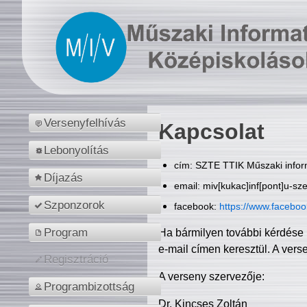
Versenyfelhívás
Kapcsolat
Lebonyolítás
cím: SZTE TTIK Műszaki inform
Díjazás
email: miv[kukac]inf[pont]u-sz
Szponzorok
facebook:
https://www.facebo
Program
Ha bármilyen további kérdése 
e-mail címen keresztül. A vers
Regisztráció
A verseny szervezője:
Programbizottság
Dr. Kincses Zoltán