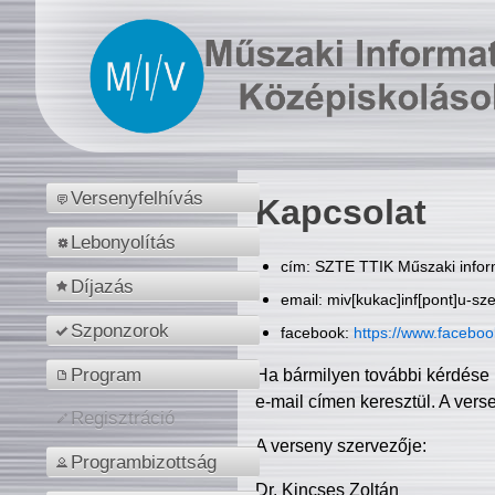
Versenyfelhívás
Kapcsolat
Lebonyolítás
cím: SZTE TTIK Műszaki inform
Díjazás
email: miv[kukac]inf[pont]u-sz
Szponzorok
facebook:
https://www.facebo
Program
Ha bármilyen további kérdése 
e-mail címen keresztül. A vers
Regisztráció
A verseny szervezője:
Programbizottság
Dr. Kincses Zoltán