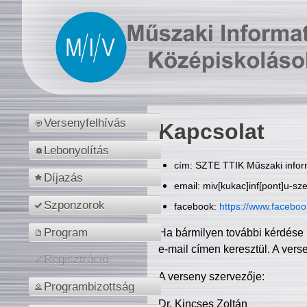
Versenyfelhívás
Kapcsolat
Lebonyolítás
cím: SZTE TTIK Műszaki inform
Díjazás
email: miv[kukac]inf[pont]u-sz
Szponzorok
facebook:
https://www.facebo
Program
Ha bármilyen további kérdése 
e-mail címen keresztül. A vers
Regisztráció
A verseny szervezője:
Programbizottság
Dr. Kincses Zoltán