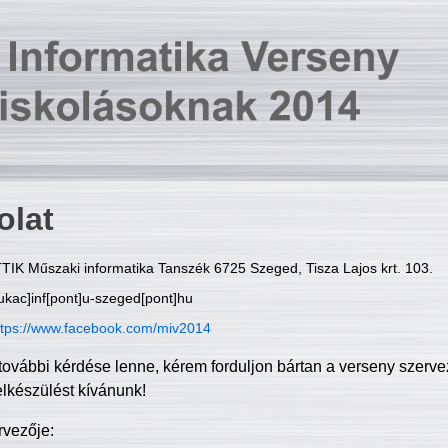
olat
TIK Műszaki informatika Tanszék 6725 Szeged, Tisza Lajos krt. 103.
ukac]inf[pont]u-szeged[pont]hu
ttps://www.facebook.com/miv2014
további kérdése lenne, kérem forduljon bártan a verseny szerve
elkészülést kívánunk!
rvezője: