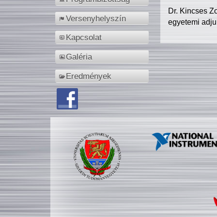
Dr. Kincses Z
Versenyhelyszín
egyetemi adju
Kapcsolat
Galéria
Eredmények