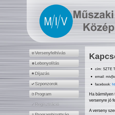
Versenyfelhívás
Kapcs
Lebonyolítás
cím: SZTE T
Díjazás
email: miv[k
Szponzorok
facebook:
h
Program
Ha bármilyen 
versenyre jó f
Regisztráció
A verseny sze
Programbizottság