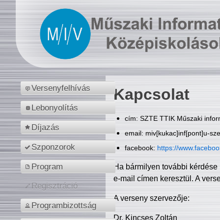
Versenyfelhívás
Kapcsolat
Lebonyolítás
cím: SZTE TTIK Műszaki inform
Díjazás
email: miv[kukac]inf[pont]u-sz
Szponzorok
facebook:
https://www.facebo
Program
Ha bármilyen további kérdése 
e-mail címen keresztül. A vers
Regisztráció
A verseny szervezője:
Programbizottság
Dr. Kincses Zoltán