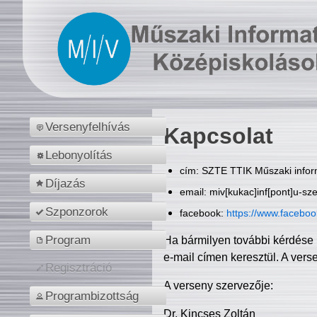
Versenyfelhívás
Kapcsolat
Lebonyolítás
cím: SZTE TTIK Műszaki inform
Díjazás
email: miv[kukac]inf[pont]u-sz
Szponzorok
facebook:
https://www.facebo
Program
Ha bármilyen további kérdése 
e-mail címen keresztül. A vers
Regisztráció
A verseny szervezője:
Programbizottság
Dr. Kincses Zoltán