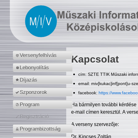
Versenyfelhívás
Kapcsolat
Lebonyolítás
cím: SZTE TTIK Műszaki inform
Díjazás
email: miv[kukac]inf[pont]u-sz
Szponzorok
facebook:
https://www.facebo
Program
Ha bármilyen további kérdése 
e-mail címen keresztül. A vers
Regisztráció
A verseny szervezője:
Programbizottság
Dr. Kincses Zoltán