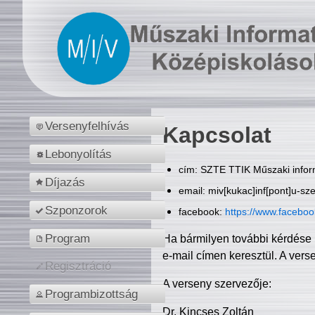
Versenyfelhívás
Kapcsolat
Lebonyolítás
cím: SZTE TTIK Műszaki inform
Díjazás
email: miv[kukac]inf[pont]u-sz
Szponzorok
facebook:
https://www.facebo
Program
Ha bármilyen további kérdése 
e-mail címen keresztül. A vers
Regisztráció
A verseny szervezője:
Programbizottság
Dr. Kincses Zoltán