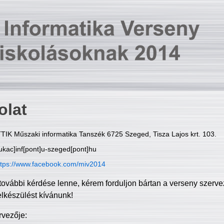
olat
TIK Műszaki informatika Tanszék 6725 Szeged, Tisza Lajos krt. 103.
ukac]inf[pont]u-szeged[pont]hu
ttps://www.facebook.com/miv2014
további kérdése lenne, kérem forduljon bártan a verseny szerve
elkészülést kívánunk!
rvezője: