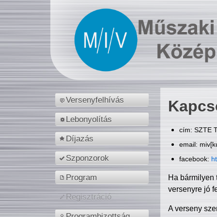
Versenyfelhívás
Kapcs
Lebonyolítás
cím: SZTE T
Díjazás
email: miv[k
Szponzorok
facebook:
h
Program
Ha bármilyen 
versenyre jó f
Regisztráció
A verseny sze
Programbizottság