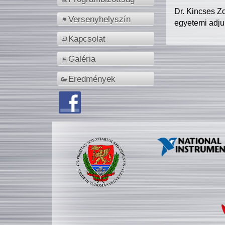
Dr. Kincses Z
Versenyhelyszín
egyetemi adju
Kapcsolat
Galéria
Eredmények