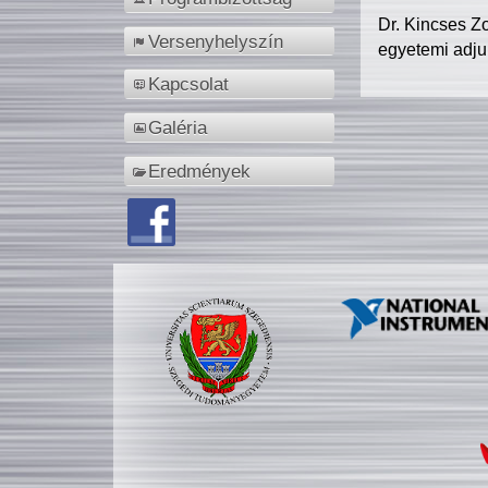
Dr. Kincses Z
Versenyhelyszín
egyetemi adju
Kapcsolat
Galéria
Eredmények