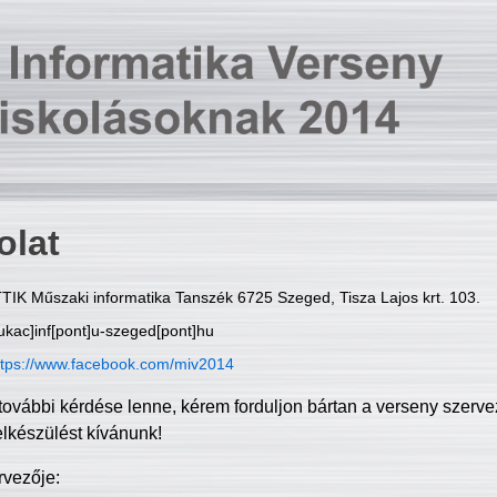
olat
TIK Műszaki informatika Tanszék 6725 Szeged, Tisza Lajos krt. 103.
ukac]inf[pont]u-szeged[pont]hu
ttps://www.facebook.com/miv2014
további kérdése lenne, kérem forduljon bártan a verseny szerve
elkészülést kívánunk!
rvezője: