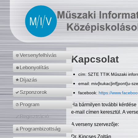
Versenyfelhívás
Kapcsolat
Lebonyolítás
cím: SZTE TTIK Műszaki inform
Díjazás
email: miv[kukac]inf[pont]u-sz
Szponzorok
facebook:
https://www.facebo
Program
Ha bármilyen további kérdése 
e-mail címen keresztül. A vers
Regisztráció
A verseny szervezője:
Programbizottság
Dr. Kincses Zoltán