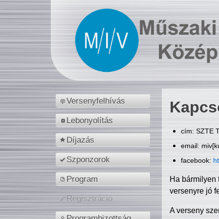
Versenyfelhívás
Kapcs
Lebonyolítás
cím: SZTE T
Díjazás
email: miv[k
Szponzorok
facebook:
h
Program
Ha bármilyen 
versenyre jó f
Regisztráció
A verseny sze
Programbizottság