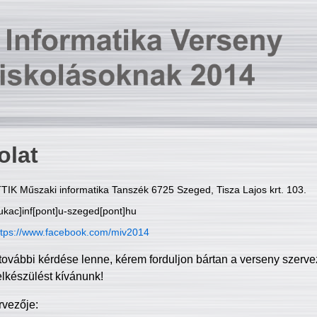
olat
TIK Műszaki informatika Tanszék 6725 Szeged, Tisza Lajos krt. 103.
ukac]inf[pont]u-szeged[pont]hu
ttps://www.facebook.com/miv2014
további kérdése lenne, kérem forduljon bártan a verseny szerve
elkészülést kívánunk!
rvezője: