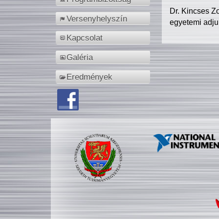
Dr. Kincses Z
Versenyhelyszín
egyetemi adju
Kapcsolat
Galéria
Eredmények