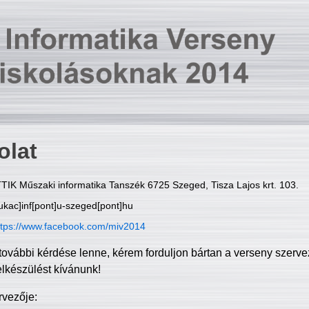
olat
TIK Műszaki informatika Tanszék 6725 Szeged, Tisza Lajos krt. 103.
ukac]inf[pont]u-szeged[pont]hu
ttps://www.facebook.com/miv2014
további kérdése lenne, kérem forduljon bártan a verseny szerve
elkészülést kívánunk!
rvezője: