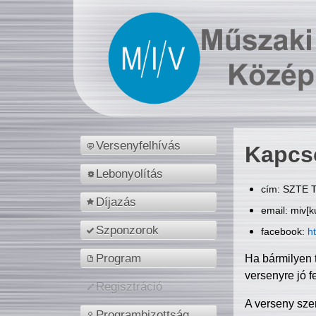
Versenyfelhívás
Kapcs
Lebonyolítás
cím: SZTE T
Díjazás
email: miv[k
Szponzorok
facebook:
h
Program
Ha bármilyen 
versenyre jó f
Regisztráció
A verseny sze
Programbizottság