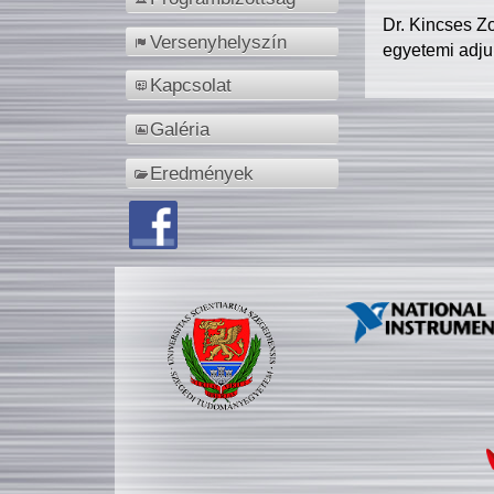
Dr. Kincses Z
Versenyhelyszín
egyetemi adju
Kapcsolat
Galéria
Eredmények